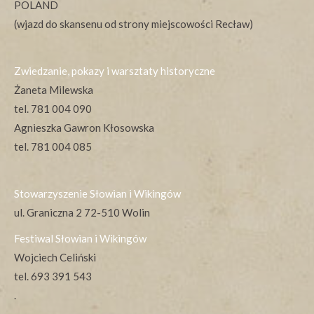
POLAND
(wjazd do skansenu od strony miejscowości Recław)
Zwiedzanie, pokazy i warsztaty historyczne
Żaneta Milewska
tel. 781 004 090
Agnieszka Gawron Kłosowska
tel. 781 004 085
Stowarzyszenie Słowian i Wikingów
ul. Graniczna 2 72-510 Wolin
Festiwal Słowian i Wikingów
Wojciech Celiński
tel. 693 391 543
.